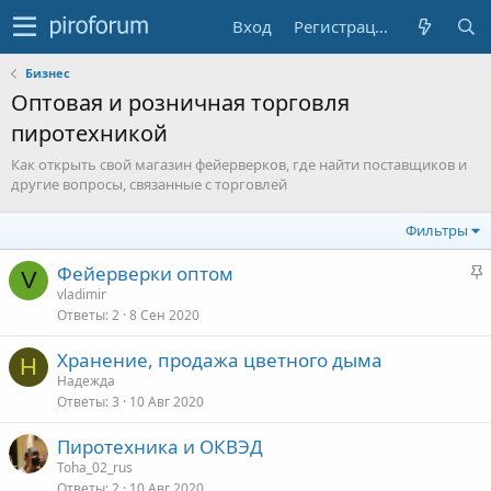
Вход
Регистрация
Бизнес
Оптовая и розничная торговля
пиротехникой
Как открыть свой магазин фейерверков, где найти поставщиков и
другие вопросы, связанные с торговлей
Фильтры
З
Фейерверки оптом
V
а
vladimir
Ответы
2
8 Сен 2020
к
р
Хранение, продажа цветного дыма
е
Н
Надежда
п
Ответы
3
10 Авг 2020
л
е
Пиротехника и ОКВЭД
Toha_02_rus
о
Ответы
2
10 Авг 2020