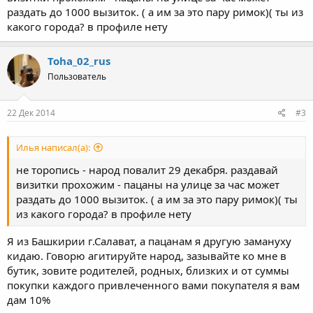
раздать до 1000 вызиток. ( а им за это пару римок)( ты из
какого города? в профиле нету
Toha_02_rus
Пользователь
22 Дек 2014
#3
Илья написал(а):
не торопись - народ повалит 29 декабря. раздавай
визитки прохожим - пацаны на улице за час может
раздать до 1000 вызиток. ( а им за это пару римок)( ты
из какого города? в профиле нету
Я из Башкирии г.Салават, а пацанам я другую замануху
кидаю. Говорю агитируйте народ, зазывайте ко мне в
бутик, зовите родителей, родных, близких и от суммы
покупки каждого привлеченного вами покупателя я вам
дам 10%