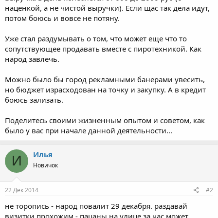
наценкой, а не чистой выручки). Если щас так дела идут,
потом боюсь и вовсе не потяну.
Уже стал раздумывать о том, что может еще что то
сопутствующее продавать вместе с пиротехникой. Как
народ завлечь.
Можно было бы город рекламными банерами увесить,
но бюджет израсходован на точку и закупку. А в кредит
боюсь зализать.
Поделитесь своими жизненным опытом и советом, как
было у вас при начале данной деятельности...
Илья
И
Новичок
22 Дек 2014
#2
не торопись - народ повалит 29 декабря. раздавай
визитки прохожим - пацаны на улице за час может