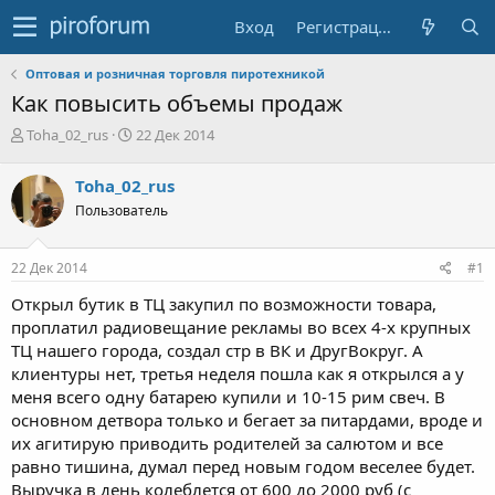
Вход
Регистрация
Оптовая и розничная торговля пиротехникой
Как повысить объемы продаж
А
Д
Toha_02_rus
22 Дек 2014
в
а
т
т
Toha_02_rus
о
а
Пользователь
р
н
т
а
е
ч
22 Дек 2014
#1
м
а
ы
л
Открыл бутик в ТЦ закупил по возможности товара,
а
проплатил радиовещание рекламы во всех 4-х крупных
ТЦ нашего города, создал стр в ВК и ДругВокруг. А
клиентуры нет, третья неделя пошла как я открылся а у
меня всего одну батарею купили и 10-15 рим свеч. В
основном детвора только и бегает за питардами, вроде и
их агитирую приводить родителей за салютом и все
равно тишина, думал перед новым годом веселее будет.
Выручка в день колеблется от 600 до 2000 руб (с