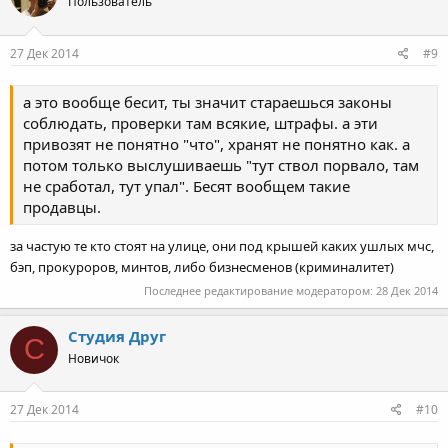
Пользователь
27 Дек 2014
#9
а это вообще бесит, ты значит стараешься законы
соблюдать, проверки там всякие, штрафы. а эти
привозят не понятно "что", хранят не понятно как. а
потом только выслушиваешь "тут ствол порвало, там
не сработал, тут упал". Бесят вообщем такие
продавцы.
за частую те кто стоят на улице, они под крышей каких ушлых мчс,
бэп, прокуроров, минтов, либо бизнесменов (криминалитет)
Последнее редактирование модератором:
28 Дек 2014
Студия Друг
С
Новичок
27 Дек 2014
#10