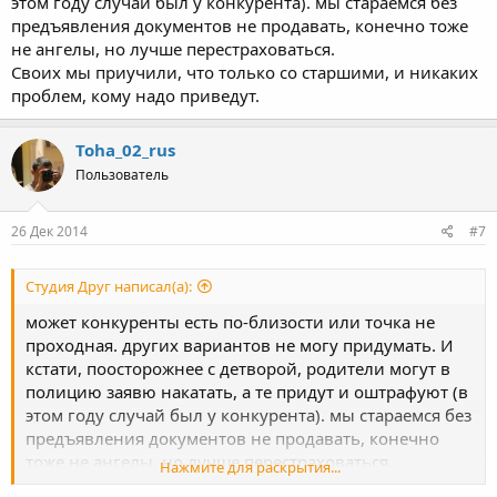
этом году случай был у конкурента). мы стараемся без
предъявления документов не продавать, конечно тоже
не ангелы, но лучше перестраховаться.
Своих мы приучили, что только со старшими, и никаких
проблем, кому надо приведут.
Toha_02_rus
Пользователь
26 Дек 2014
#7
Студия Друг написал(а):
может конкуренты есть по-близости или точка не
проходная. других вариантов не могу придумать. И
кстати, поосторожнее с детворой, родители могут в
полицию заявю накатать, а те придут и оштрафуют (в
этом году случай был у конкурента). мы стараемся без
предъявления документов не продавать, конечно
тоже не ангелы, но лучше перестраховаться.
Нажмите для раскрытия...
Своих мы приучили, что только со старшими, и