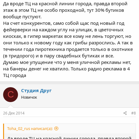
никаких проблем, кому надо приведут.
Да вроде ТЦ на красной линии города, правда второй
этаж в этом ТЦ не особо проходной, тут 30% бутиков
вообще пустуют.
На счет конкурентов, само собой щас под новый год
фейерверки на каждом углу на улицах, в цветочных
киосках, в гипер маркетах все кому не лень торгуют, но
они только к новому году как грибы разрослись. А так в
течении года пиротехника продается только в охотнике
(в тридорого) и в пару свадебных бутиках и все.
Думаю мое упущение что у меня уличной рекламы нет,
на банеры денег не хватило. Только радио реклама в 4
ТЦ города
Студия Друг
С
Новичок
26 Дек 2014
#8
Toha_02_rus написал(а):
Да вроде ТЦ на красной линии города, правда второй