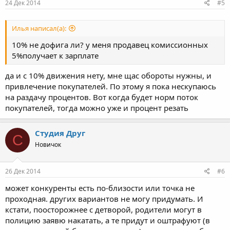
24 Дек 2014
#5
Илья написал(а):
10% не дофига ли? у меня продавец комиссионных
5%получает к зарплате
да и с 10% движения нету, мне щас обороты нужны, и
привлечение покупателей. По этому я пока нескупаюсь
на раздачу процентов. Вот когда будет норм поток
покупателей, тогда можно уже и процент резать
Студия Друг
С
Новичок
26 Дек 2014
#6
может конкуренты есть по-близости или точка не
проходная. других вариантов не могу придумать. И
кстати, поосторожнее с детворой, родители могут в
полицию заявю накатать, а те придут и оштрафуют (в