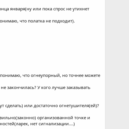
онца января(ну или пока спрос не утихнет
нимаю, что полатка не подходит).
понимаю, что огнеупорный, но точнее можете
не закончилась? У кого лучше заказывать
т сделать) или достаточно огнетушителя(ей)?
авильно(законно) организованной точке и
тей(ларек, нет сигнализации....)