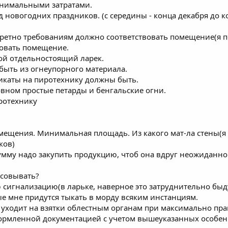
инимальными затратами.
д новогодних праздников. (с середины - конца декабря до к
ретно требованиям должно соответствовать помещение(я по
новать помещение.
й отдельностоящий ларек.
быть из огнеупорного материала.
икаты на пиротехнику должны быть.
вном простые петарды и бенгальские огни.
ротехнику
мещения. Минимальная площадь. Из какого мат-ла стены(я 
ков)
мму надо закупить продукцию, чтоб она вдруг неожиданно 
лсовывать?
 сигнализацию(в ларьке, наверное это затруднительно быду
ые мне придутся тыкать в морду всяким инстанциям.
о уходит на взятки облестным органам при максимально пр
мленной документацией с учетом вышеуказанных особеннос