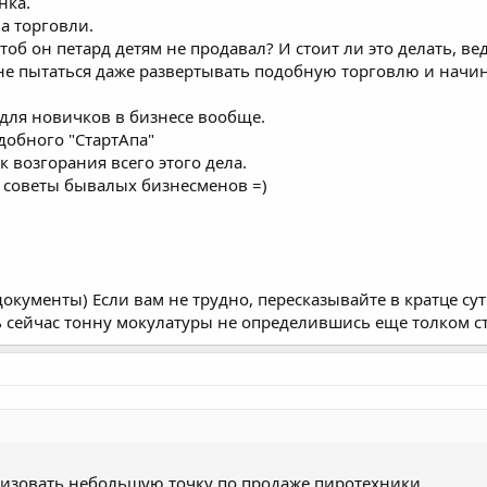
нка.
а торговли.
чтоб он петард детям не продавал? И стоит ли это делать, ве
и не пытаться даже развертывать подобную торговлю и начи
 для новичков в бизнесе вообще.
добного "СтартАпа"
 возгорания всего этого дела.
 советы бывалых бизнесменов =)
документы) Если вам не трудно, пересказывайте в кратце су
 сейчас тонну мокулатуры не определившись еще толком сто
анизовать небольшую точку по продаже пиротехники.