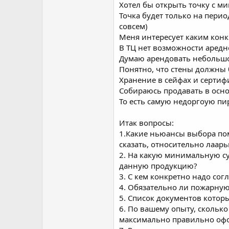
Хотел бы открыть точку с м
Точка будет только на перио
совсем)
Меня интересует каким конк
В ТЦ нет возможности аред
Думаю арендовать небольшо
Понятно, что стены должны 
Хранение в сейфах и сертиф
Собираюсь продавать в осно
То есть самую недоргоую пи
Итак вопросы:
1.Какие ньюансы выбора по
сказать, относительно лаарь
2. На какую минимальную су
данную продукцию?
3. С кем конкретно надо сог
4. Обязательно ли пожарную
5. Список документов котор
6. По вашему опыту, скольк
максимально правильно офор