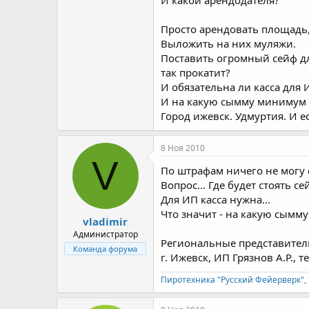
И какой арендодателя?
Просто арендовать площадь,
Выложить на них муляжи.
Поставить огромный сейф дл
так прокатит?
И обязательна ли касса для 
И на какую сымму минимум 
Город ижевск. Удмуртия. И 
8 Ноя 2010
V
По штрафам ничего не могу с
Вопрос... Где будет стоять с
Для ИП касса нужна...
Что значит - на какую сымм
vladimir
Администратор
Региональные представитель
Команда форума
г. Ижевск, ИП Грязнов А.Р., те
Пиротехника "Русский Фейерверк", 