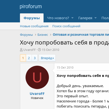
Форумы
Что нового?
Галерея
Пол
Новые сообщения
Поиск сообщений
Форумы
Бизнес
Хочу попробовать себя в про
А
Д
UvaroFF
15 Окт 2010
в
а
1
2
3
Вперёд
т
т
о
а
р
н
15 Окт 2010
т
а
U
Хочу попробовать себя в 
е
ч
м
а
ы
л
Добрый день. уважаемые.
а
Хотел бы в этом году орган
UvaroFF
Это первый опыт.
Новичок
Население города - Более 1 
побегать поискать петарды,