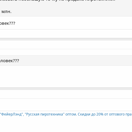
1 млн.
овек???
еловек???
"ФейерЛэнд", "Русская пиротехника" оптом. Скидки до 20% от оптового пра