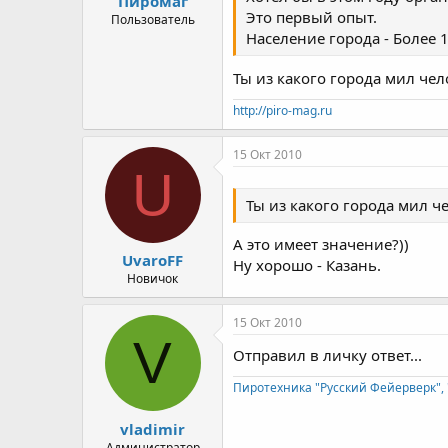
Пиромаг
Это первый опыт.
Пользователь
Население города - Более 
Ты из какого города мил чел
http://piro-mag.ru
15 Окт 2010
U
Ты из какого города мил ч
А это имеет значение?))
UvaroFF
Ну хорошо - Казань.
Новичок
15 Окт 2010
V
Отправил в личку ответ...
Пиротехника "Русский Фейерверк", 
vladimir
Администратор