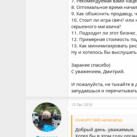
7. Рекомендуемая вами наце
8. Оптимальное время начал
9. Как объяснить продавцу, 
10. Стоит ли игра свеч? ил
серьезного магазина?
11. Подходит ли этот бизнес
12. Примерная стоимость по
13. Как минимизировать риск
Ну и хотелось бы выслушать
Заранее спасибо)
С уважением, Дмитрий.
И пожалуйста, не тыкайте в 
запудаешься и перечитывать
15 Окт 2010
UvaroFF;1643 написал(а):
Добрый день. уважаемые.
Хотел бы в этом году орг