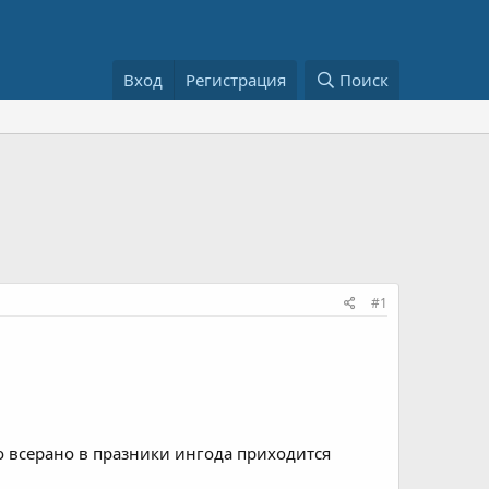
Вход
Регистрация
Поиск
#1
Но всерано в празники ингода приходится