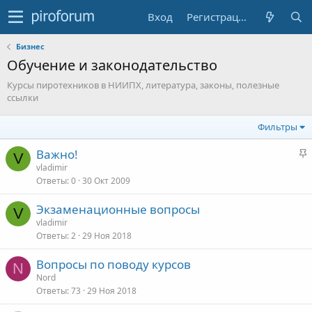
Вход
Регистрация
Бизнес
Обучение и законодательство
Курсы пиротехников в НИИПХ, литература, законы, полезные
ссылки
Фильтры
З
Важно!
V
а
vladimir
Ответы
0
30 Окт 2009
к
р
Экзаменационные вопросы
е
V
vladimir
п
Ответы
2
29 Ноя 2018
л
е
Вопросы по поводу курсов
N
Nord
о
Ответы
73
29 Ноя 2018