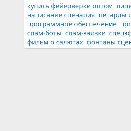
купить фейерверки оптом
лиц
написание сценария
петарды 
программное обеспечение
пр
спам-боты
спам-заявки
спецэ
фильм о салютах
фонтаны сце