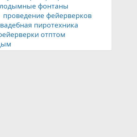
лодымные фонтаны
проведение фейерверков
свадебная пиротехника
фейерверки отптом
дым