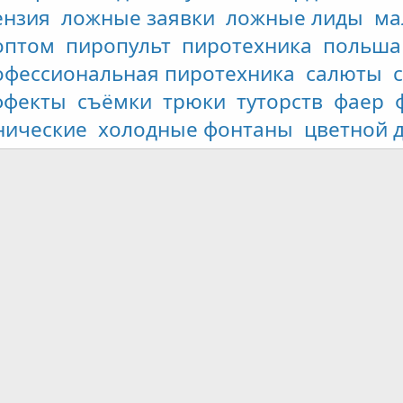
ензия
ложные заявки
ложные лиды
ма
оптом
пиропульт
пиротехника
польша
офессиональная пиротехника
салюты
ффекты
съёмки
трюки
туторств
фаер
нические
холодные фонтаны
цветной 