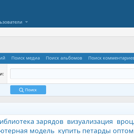
ьзователи
ний
Поиск медиа
Поиск альбомов
Поиск комментариев
ги
Поиск
иблиотека зарядов
визуализация
вроц
ютерная модель
купить петарды оптом