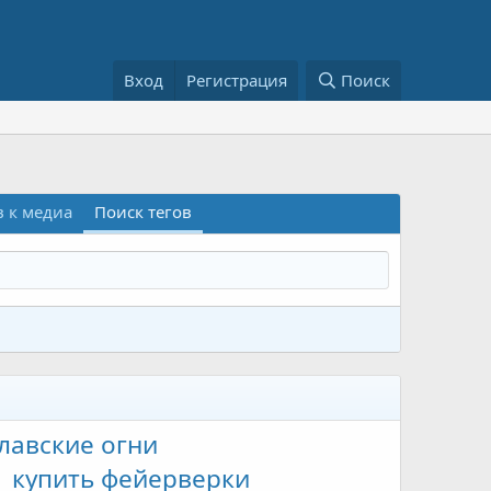
Вход
Регистрация
Поиск
 к медиа
Поиск тегов
лавские огни
купить фейерверки