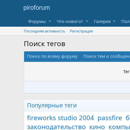
Форумы
Что нового?
Галерея
Пол
Последняя активность
Регистрация
Поиск тегов
Поиск по всему форуму
Поиск тем и сообще
Те
Популярные теги
fireworks studio 2004
passfire
б
законодательство
кино
компь