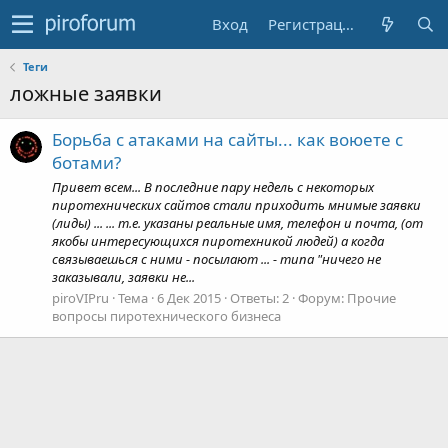
Вход
Регистрация
Теги
ложные заявки
Борьба с атаками на сайты... как воюете с
ботами?
Привет всем... В последние пару недель с некоторых
пиротехнических сайтов стали приходить мнимые заявки
(лиды) ... ... т.е. указаны реальные имя, телефон и почта, (от
якобы интересующихся пиротехникой людей) а когда
связываешься с ними - посылают ... - типа "ничего не
заказывали, заявки не...
piroVIPru
Тема
6 Дек 2015
Ответы: 2
Форум:
Прочие
вопросы пиротехнического бизнеса