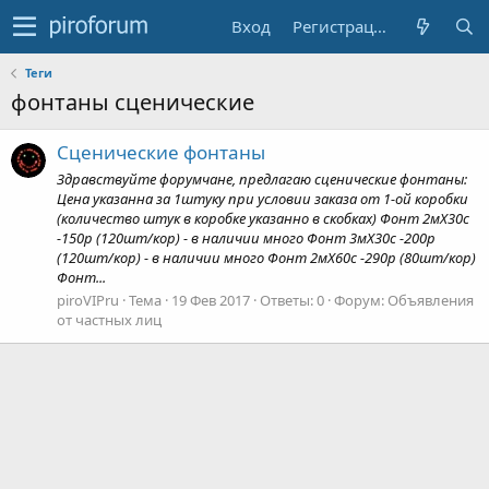
Вход
Регистрация
Теги
фонтаны сценические
Сценические фонтаны
Здравствуйте форумчане, предлагаю сценические фонтаны:
Цена указанна за 1штуку при условии заказа от 1-ой коробки
(количество штук в коробке указанно в скобках) Фонт 2мХ30с
-150р (120шт/кор) - в наличии много Фонт 3мХ30с -200р
(120шт/кор) - в наличии много Фонт 2мХ60с -290р (80шт/кор)
Фонт...
piroVIPru
Тема
19 Фев 2017
Ответы: 0
Форум:
Объявления
от частных лиц