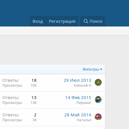
Вход
Регистрация
Поиск
Фильтры
Ответы
18
29 Июл 2013
А
Просмотры
10K
Алексей Н
Ответы
13
14 Фев 2015
Просмотры
13K
Пиромаг
Ответы
2
28 Май 2014
Просмотры
3K
Наталья
н