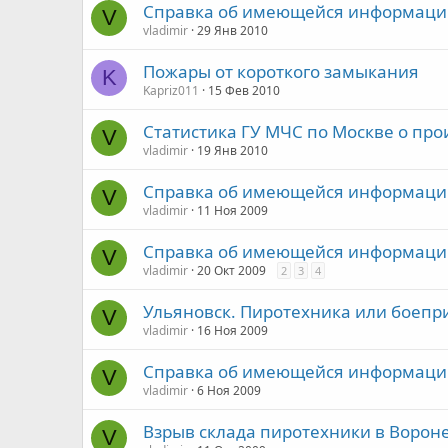
Справка об имеющейся информации 
V
vladimir
29 Янв 2010
Пожары от короткого замыкания
K
Kapriz011
15 Фев 2010
Статистика ГУ МЧС по Москве о пр
V
vladimir
19 Янв 2010
Справка об имеющейся информации 
V
vladimir
11 Ноя 2009
Справка об имеющейся информации 
V
vladimir
20 Окт 2009
2
3
4
Ульяновск. Пиротехника или боепр
V
vladimir
16 Ноя 2009
Справка об имеющейся информации 
V
vladimir
6 Ноя 2009
Взрыв склада пиротехники в Ворон
V