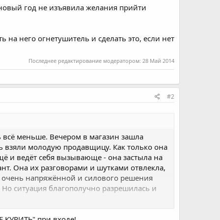
 новый год не изъявила желания прийти
ь на него огнетушитель и сделать это, если нет
Последнее редактирование модератором:
28 Май 2014
#2
ь всё меньше. Вечером в магазин зашла
ь взяли молодую продавщицу. Как только она
ещё и ведёт себя вызывающе - она застыла на
тант. Она их разговорами и шутками отвлекла,
ла очень напряжённой и силового решения
. Но ситуация благополучно разрешилась и
 быть начеку, ведь мы имеем дело с
Е КУРИТЬ" при входе!