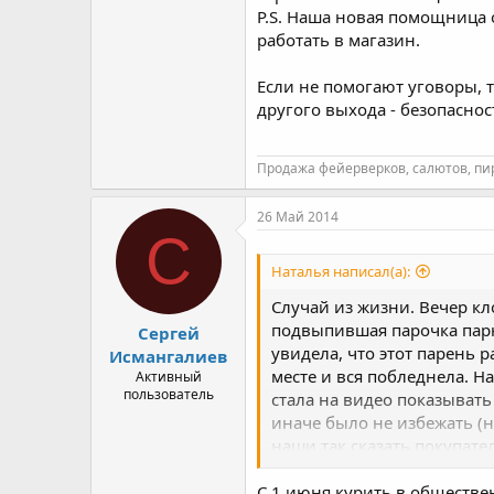
P.S. Наша новая помощница 
работать в магазин.
Если не помогают уговоры, т
другого выхода - безопаснос
Продажа фейерверков, салютов, пи
26 Май 2014
С
Наталья написал(а):
Случай из жизни. Вечер кл
подвыпившая парочка парн
Сергей
увидела, что этот парень 
Исмангалиев
месте и вся побледнела. Н
Активный
пользователь
стала на видео показыват
иначе было не избежать (н
наши так сказать покупате
Мы всегда за спокойное ра
взрывоопасными веществ
С 1 июня курить в обществе