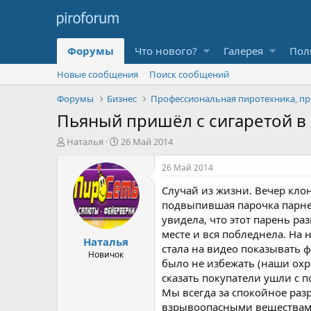
Форумы
Что нового?
Галерея
Пол
Новые сообщения
Поиск сообщений
Форумы
Бизнес
Пьяный пришёл с сигаретой в м
А
Д
Наталья
26 Май 2014
в
а
т
т
26 Май 2014
о
а
Случай из жизни. Вечер кло
р
н
т
а
подвыпившая парочка парней
е
ч
увидела, что этот парень ра
м
а
месте и вся побледнела. На 
Наталья
ы
л
стала на видео показывать 
а
Новичок
было не избежать (наши охр
сказать покупатели ушли с п
Мы всегда за спокойное раз
взрывоопасными веществам