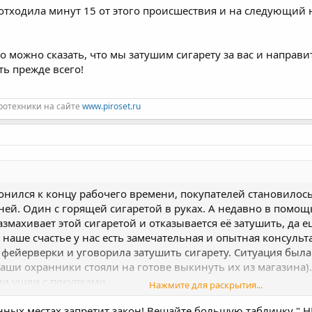
отходила минут 15 от этого происшествия и на следующий
о можно сказать, что мы затушим сигарету за вас и направит
ть прежде всего!
ротехники на сайте
www.piroset.ru
онился к концу рабочего времени, покупателей становилос
ей. Один с горящей сигаретой в руках. А недавно в помощ
размахивает этой сигаретой и отказывается её затушить, да 
а наше счастье у нас есть замечательная и опытная консуль
ь фейерверки и уговорила затушить сигарету. Ситуация бы
аши охранники стояли на готове выкинуть их из магазина)
ли ушли с покупками.
Нажмите для раскрытия...
зрешение конфликтов. Но в то же время необходимо всегда
ами.
нных местах запретит закон! Вешайте большую табличку " Н