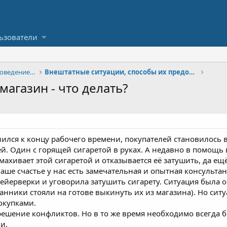
ьзователи
Профессиональная пиротехника, проведение шоу
Внештатные ситуации, способы их предотвращения
агазин - что делать?
нился к концу рабочего времени, покупателей становилось 
. Один с горящей сигаретой в руках. А недавно в помощь
змахивает этой сигаретой и отказывается её затушить, да ещ
наше счастье у нас есть замечательная и опытная консульта
фейерверки и уговорила затушить сигарету. Ситуация была
анники стояли на готове выкинуть их из магазина). Но сит
окупками.
решение конфликтов. Но в то же время необходимо всегда б
и.