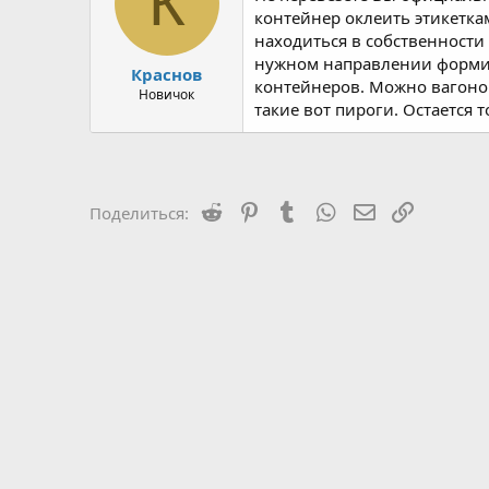
К
контейнер оклеить этикетка
находиться в собственности
нужном направлении формиру
Краснов
контейнеров. Можно вагоном,
Новичок
такие вот пироги. Остается 
Reddit
Pinterest
Tumblr
WhatsApp
Электронная 
Ссылка
Поделиться: