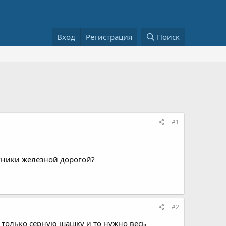
Вход
Регистрация
Поиск
#1
хники железной дорогой?
#2
только серную шашку и то нужно весь