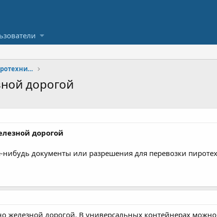
ьзователи
Оптовая и розничная торговля пиротехникой
зной дорогой
елезной дорогой
е-нибудь документы или разрешения для перевозки пироте
но железной дорогой. В универсальных контейнерах можно 