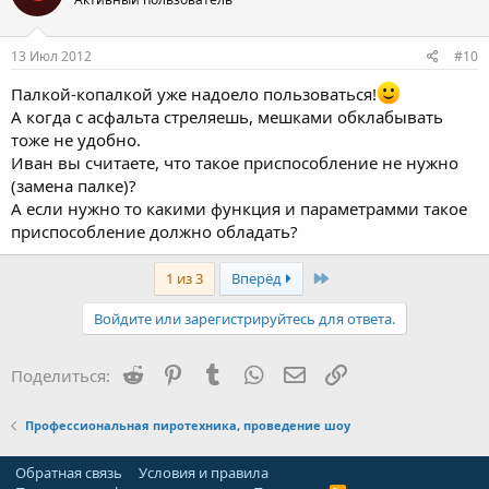
13 Июл 2012
#10
Палкой-копалкой уже надоело пользоваться!
А когда с асфальта стреляешь, мешками обклабывать
тоже не удобно.
Иван вы считаете, что такое приспособление не нужно
(замена палке)?
А если нужно то какими функция и параметрамми такое
приспособление должно обладать?
Last
1 из 3
Вперёд
Войдите или зарегистрируйтесь для ответа.
Reddit
Pinterest
Tumblr
WhatsApp
Электронная почта
Ссылка
Поделиться:
Профессиональная пиротехника, проведение шоу
Обратная связь
Условия и правила