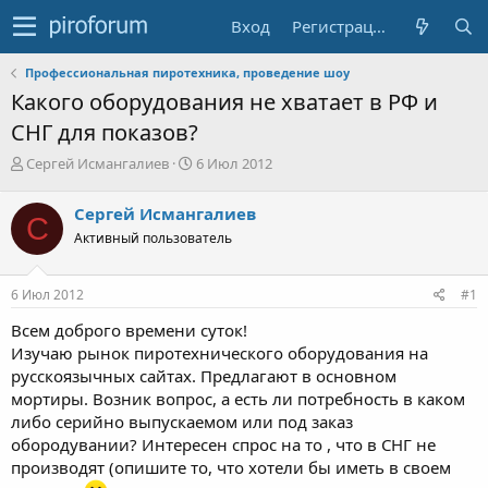
Вход
Регистрация
Профессиональная пиротехника, проведение шоу
Какого оборудования не хватает в РФ и
СНГ для показов?
А
Д
Сергей Исмангалиев
6 Июл 2012
в
а
т
т
Сергей Исмангалиев
С
о
а
Активный пользователь
р
н
т
а
е
ч
6 Июл 2012
#1
м
а
ы
л
Всем доброго времени суток!
а
Изучаю рынок пиротехнического оборудования на
русскоязычных сайтах. Предлагают в основном
мортиры. Возник вопрос, а есть ли потребность в каком
либо серийно выпускаемом или под заказ
обородувании? Интересен спрос на то , что в СНГ не
производят (опишите то, что хотели бы иметь в своем