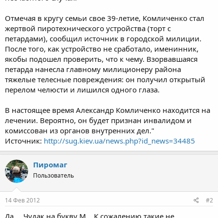
Отмечая в кругу семьи свое 39-летие, Комличенко стал
жертвой пиротехнического устройства (торт с
петардами), сообщил источник в городской милиции.
После того, как устройство не сработало, именинник,
якобы подошел проверить, что к чему. Взорвавшаяся
петарда нанесла главному милиционеру района
тяжелые телесные повреждения: он получил открытый
перелом челюсти и лишился одного глаза.
В настоящее время Александр Комличенко находится на
лечении. Вероятно, он будет признан инвалидом и
комиссован из органов внутренних дел."
Источник:
http://sug.kiev.ua/news.php?id_news=34485
Пиромаг
Пользователь
14 Фев 2012
#2
Да,... Чудак на букву М... К сожалению такие не