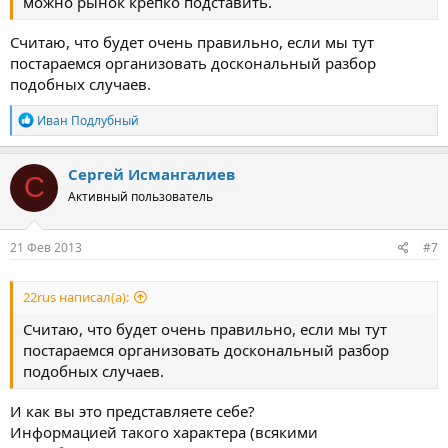
можно рынок крепко подставить.
Считаю, что будет очень правильно, если мы тут
постараемся организовать доскональный разбор
подобных случаев.
Р
Иван Подлубный
е
а
к
Сергей Исмангалиев
С
ц
Активный пользователь
и
и
:
21 Фев 2013
#7
22rus написал(а):
Считаю, что будет очень правильно, если мы тут
постараемся организовать доскональный разбор
подобных случаев.
И как вы это представляете себе?
Информацией такого характера (всякими