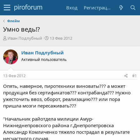
Вход
Регистрация
Флейм
Умно ведь!?
А
Д
Иван Подлубный
13 Фев 2012
в
а
т
т
Иван Подлубный
о
а
Активный пользователь
р
н
т
а
е
ч
13 Фев 2012
#1
м
а
ы
л
Опять, наверное, пиротехники виноваты??? а может
а
продукция без сертификатов??? контрабанда??? Нужно
ужесточить ввоз, оборот, реализацию??? или пора
пришла мозги пересаживать???
"Начальник райотдела милиции Амур-
Нижнеднепровского района г.Днепропетровска
Александр Комличенко тяжело пострадал в результате
несчастного случая.