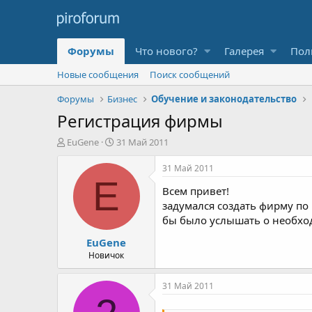
Форумы
Что нового?
Галерея
Пол
Новые сообщения
Поиск сообщений
Форумы
Бизнес
Обучение и законодательство
Регистрация фирмы
А
Д
EuGene
31 Май 2011
в
а
т
т
31 Май 2011
о
а
E
Всем привет!
р
н
т
а
задумался создать фирму по
е
ч
бы было услышать о необход
м
а
EuGene
ы
л
а
Новичок
31 Май 2011