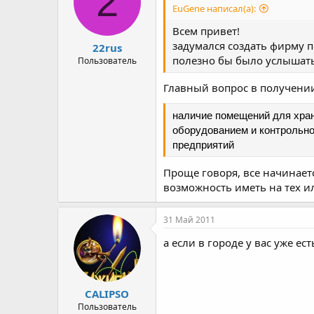
2
EuGene написал(а):
Всем привет!
задумался создать фирму 
22rus
полезно бы было услышать
Пользователь
Главный вопрос в получении
наличие помещений для хран
оборудованием и контрольно
предприятий
Проще говоря, все начинаетс
возможность иметь на тех ил
31 Май 2011
а если в городе у вас уже ес
CALIPSO
Пользователь