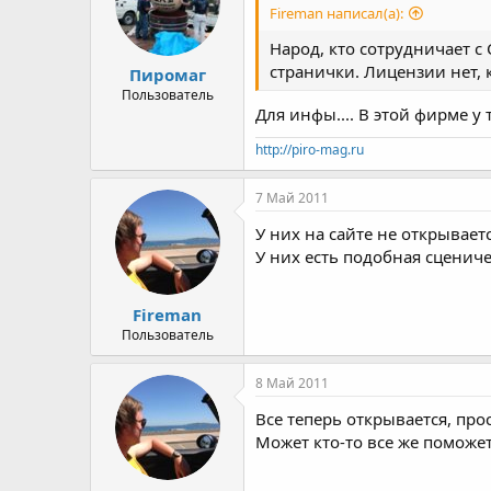
Fireman написал(а):
Народ, кто сотрудничает с
странички. Лицензии нет, 
Пиромаг
Пользователь
Для инфы.... В этой фирме у 
http://piro-mag.ru
7 Май 2011
У них на сайте не открывает
У них есть подобная сцениче
Fireman
Пользователь
8 Май 2011
Все теперь открывается, пр
Может кто-то все же поможе