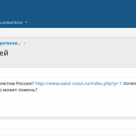
ьзователи
Оптовая и розничная торговля пиротехникой
ей
Салютом России?
http://www.salut-rossii.ru/index.php?p=7
Хотел
то может помочь?