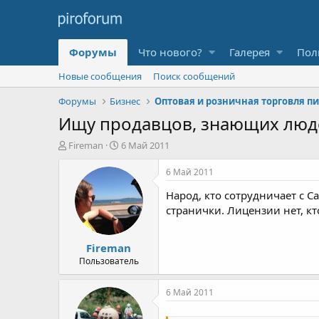
Форумы
Что нового?
Галерея
Пол
Новые сообщения
Поиск сообщений
Форумы
Бизнес
Ищу продавцов, знающих люд
А
Д
Fireman
6 Май 2011
в
а
т
т
6 Май 2011
о
а
Народ, кто сотрудничает с 
р
н
т
а
странички. Лицензии нет, к
е
ч
м
а
Fireman
ы
л
а
Пользователь
6 Май 2011