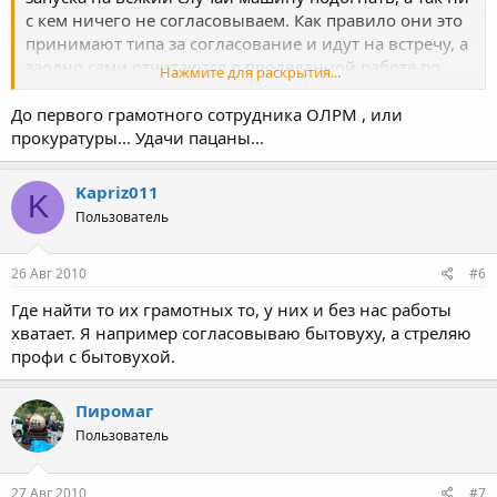
с кем ничего не согласовываем. Как правило они это
принимают типа за согласование и идут на встречу, а
заодно сами отчитаются о проделанной работе по
Нажмите для раскрытия...
предотвращению опасной ситуации. А обычные
свадьбы, дни рождения и т.п. пускаем без
До первого грамотного сотрудника ОЛРМ , или
согласований(и в парках в том числе). Иногда
прокуратуры... Удачи пацаны...
подходят ППС-ники с целью заработать, но им
достаточно сказать, что это бытовуха(можно
Kapriz011
K
сертификатов кучку сунуть и для пущей уверенности
Пользователь
удостоверение пиротехника показать ... понаглее) А
коли денег не дают, то и время терять нечего - уходят.
26 Авг 2010
#6
Где найти то их грамотных то, у них и без нас работы
хватает. Я например согласовываю бытовуху, а стреляю
профи с бытовухой.
Пиромаг
Пользователь
27 Авг 2010
#7