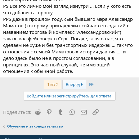
PS Все это лично мой взгляд изнутри ... Если у кого есть
что добавить - прошу...
PPS Даже в прошлом году, сын бывшего мэра Александр
Маматов (которому принадлежит сейчас сеть зданий с
названием торговый комплекс "Александровский")
заказывал фейерверк в Серг.-Посаде, зная о нас, что
сделаем не хуже и без транспортных издержек ... так что
отношения с семьёй Маматовых история давняя .... и
дело здесь было не в простом согласовании, а в
принципах. Это частный случай, не имеющий
отношения к обычной работе.
Last
1 из 2
Вперёд
Войдите или зарегистрируйтесь для ответа.
Reddit
Pinterest
Tumblr
WhatsApp
Электронная почта
Ссылка
Поделиться:
Обучение и законодательство