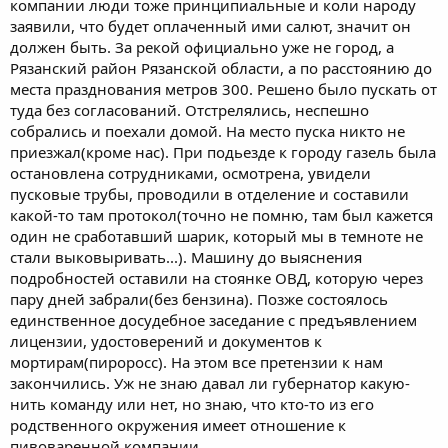
компании люди тоже принципиальные и коли народу
заявили, что будет оплаченный ими салют, значит он
должен быть. За рекой официально уже не город, а
Рязанский район Рязанской области, а по расстоянию до
места празднования метров 300. Решено было пускать от
туда без согласований. Отстрелялись, неспешно
собрались и поехали домой. На место пуска никто не
приезжал(кроме нас). При подьезде к городу газель была
остановлена сотрудниками, осмотрена, увидели
пусковые трубы, проводили в отделение и составили
какой-то там протокол(точно не помню, там был кажется
один не сработавший шарик, который мы в темноте не
стали выковыривать...). Машину до выяснения
подробностей оставили на стоянке ОВД, которую через
пару дней забрали(без бензина). Позже состоялось
единственное досудебное заседание с предъявлением
лицензии, удостоверений и документов к
мортирам(пироросс). На этом все претензии к нам
закончились. Уж не знаю давал ли губернатор какую-
нить команду или нет, но знаю, что кто-то из его
родственного окружения имеет отношение к
пивоваренной компании.