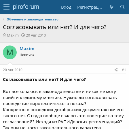
Вход
Регистрация
Обучение и законодательство
Согласовывать или нет? И для чего?
А
Д
Maxim
20 Авг 2010
в
а
т
т
Maxim
M
о
а
Новичок
р
н
т
а
е
ч
20 Авг 2010
#1
м
а
ы
л
Согласовывать или нет? И для чего?
а
Вот все копаюсь в законодательстве и никак не могу
прийти к единому мнению. Нужно ли согласовывать
проведение пиротехнического показа?
Конкретно в последних декабрьских документах ничего
такого нет. Откуда вообще взялось это поветрие на тему
согласований? Исходя из РАПИДовских рекомендаций?
Так они не носят законодательного характера.