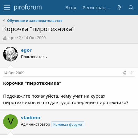
Вход
Регистрация
Обучение и законодательство
Корочка "пиротехника"
А
Д
egor
14 Окт 2009
в
а
т
т
egor
о
а
Пользователь
р
н
т
а
е
ч
14 Окт 2009
#1
м
а
ы
л
Корочка "пиротехника"
а
Подскажите пожалуйста, чему учат на курсах
пиротехников и что даёт удостоверение пиротехника?
vladimir
V
Администратор
Команда форума