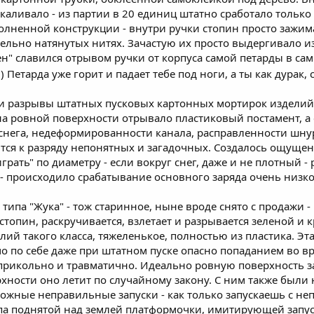
каливало - из партии в 20 единиц штатно сработало только 2
лненной конструкции - внутри ручки стопин просто зажим
ельно натянутых нитях. Зачастую их просто выдергивало и
ен" славился отрывом ручки от корпуса самой петарды в с
)) Петарда уже горит и падает тебе под ноги, а ты как дурак,
и разрывы штатных пусковых картонных мортирок изделий т
а ровной поверхности отрывало пластиковый постамент, а е
 снега, недеформированности канала, расправленности шну
тся к разряду непонятных и загадочных. Создалось ощущен
грать" по диаметру - если вокруг снег, даже и не плотный 
- происходило срабатывание основного заряда очень низко 
ипа "Жука" - тож старинное, ныне вроде снято с продажи - н
стопин, раскручивается, взлетает и разрывается зеленой и
ий такого класса, тяжеленькое, полностью из пластика. Э
мо по себе даже при штатном пуске опасно попаданием во в
еприкольно и травматично. Идеально ровную поверхность з
ерхности оно летит по случайному закону. С ним также был
зможные неправильные запуски - как только запускаешь с н
 поднятой над землей платформочки, имитирующей запуск 