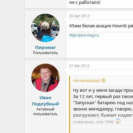
не с работало!
20 Авг 2012
45мм белая акация НиипХ рв
http://piro-mag.ru
Пиромаг
Пользователь
21 Авг 2012
vid написал(а):
Ну вот и у меня засада про
За 12 лет, первый раз тако
Иван
"Запускал" батарею под наз
Подлубный
звоню менеджеру, говорю, ч
Активный
пользователь
разгружают, бывает кидают
отвечено, что 10%