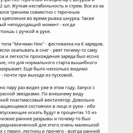
 шт. Жуткая нестабильность и стрем. Все из-за
ался трением совместно с терочным
з крепления во время рывка шнурка. Также
амый неподходящий момент - когда
 стоишь с ручкой в руке.
ипа "Мичман Ник" - фестивалка на 6 зарядов.
сли окапывать в снег - рвет почему-то саму
ра и легкости прохождения заряда был ессно
ие, что для нормального старта вышибного
- разрывает. Еще было несколько видимо
- почти при выходе из пусковой.
о пару раз видел уже в этом году. Запуск с
 красной звездками. По внешнему виду
такий пластмассовый вентилятор. Довольно
ращающемся состоянии в лицо и руки - ибо
апускающие искать будут в процентах 10 из
и низкие ранние разрывы и почему-то был
епредназначенной для этого очень маленькой
с перил, лестниц и прочего - всегда ранний