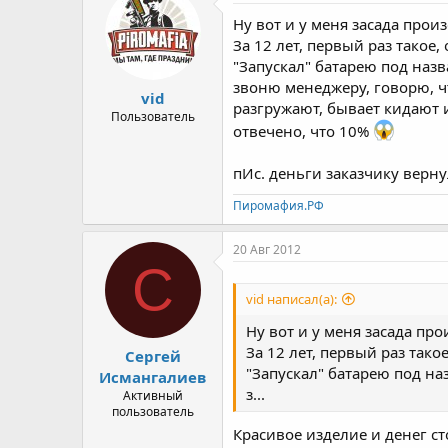
Ну вот и у меня засада произ
За 12 лет, первый раз такое,
"Запускал" батарею под назва
звоню менеджеру, говорю, чт
vid
разгружают, бывает кидают и
Пользователь
отвечено, что 10%
пИс. деньги заказчику вернул,
Пиромафия.РФ
20 Авг 2012
С
vid написал(а):
Ну вот и у меня засада про
За 12 лет, первый раз тако
Сергей
"Запускал" батарею под наз
Исмангалиев
з...
Активный
пользователь
Красивое изделие и денег ст