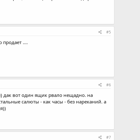
#5
продает ....
#6
ом) дак вот один ящик рвало нещадно. на
стальные салюты - как часы - без нареканий. а
я))
#7