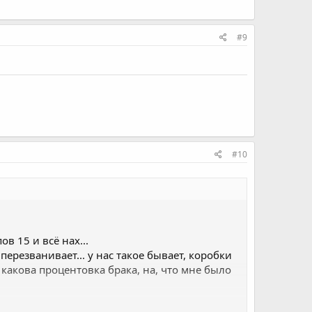
#9
#10
в 15 и всё нах...
перезванивает... у нас такое бывает, коробки
 какова процентовка брака, на, что мне было