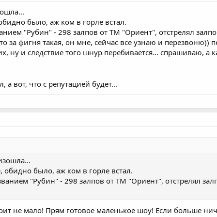
ошла...
 обидно было, аж ком в горле встал.
нием "Рубин" - 298 залпов от ТМ "Ориент", отстрелял залпов 
о за фигня такая, он мне, сейчас всё узнаю и перезвоню)) пе
х, ну и следствие того шнур перебивается... спрашиваю, а к
 а вот, что с репутацией будет...
изошла...
е, обидно было, аж ком в горле встал.
ванием "Рубин" - 298 залпов от ТМ "Ориент", отстрелял залпо
оит не мало! Прям готовое маленькое шоу! Если больше нич