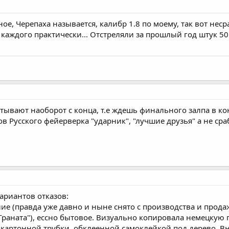
ое, Черепаха называется, калибр 1.8 по моему, так вот не
 каждого практически... Отстреляли за прошлый год штук 5
тывают наоборот с конца, т.е ждешь финального залпа в кон
ов Русского фейерверка "ударник", "лучшие друзья" а не ср
ариантов отказов:
ие (правда уже давно и ныне снято с производства и продаж
Граната"), ессно бытовое. Визуально копировала немецкую
й картонной трубки, обклеенной самоклейкой под дерево. 