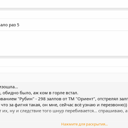
ало раз 5
изошла...
е, обидно было, аж ком в горле встал.
ванием "Рубин" - 298 залпов от ТМ "Ориент", отстрелял залпо
то за фигня такая, он мне, сейчас всё узнаю и перезвоню)) 
 их, ну и следствие того шнур перебивается... спрашиваю, а
Нажмите для раскрытия...