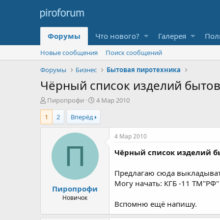
Форумы
Что нового?
Галерея
Пол
Новые сообщения
Поиск сообщений
Форумы
Бизнес
Бытовая пиротехника
Чёрный список изделий быто
А
Д
Пиропрофи
4 Мар 2010
в
а
1
2
Вперёд
т
т
о
а
р
н
4 Мар 2010
т
а
П
Чёрный список изделий б
е
ч
м
а
ы
л
Предлагаю сюда выкладывать
а
Могу начать: КГБ -11 ТМ"РФ" 
Пиропрофи
Новичок
Вспомню ещё напишу.