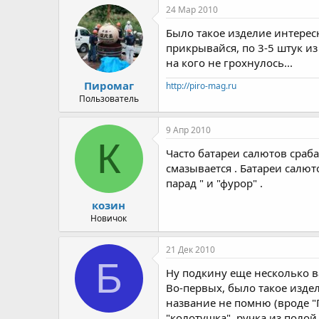
24 Мар 2010
Было такое изделие интересн
прикрывайся, по 3-5 штук из
на кого не грохнулось...
Пиромаг
http://piro-mag.ru
Пользователь
9 Апр 2010
К
Часто батареи салютов сраба
смазывается . Батареи салют
парад " и "фурор" .
козин
Новичок
21 Дек 2010
Б
Ну подкину еще несколько в
Во-первых, было такое издел
название не помню (вроде "
"колотушка", ручка из поло