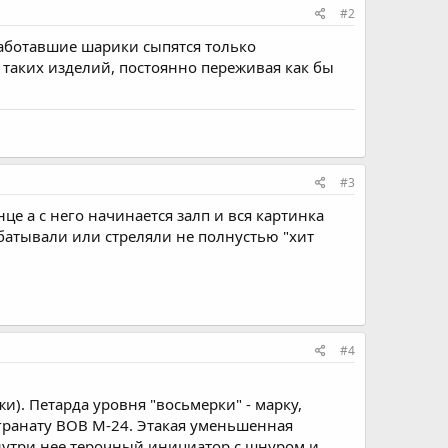
#2
сработавшие шарики сыпятся только
0 таких изделий, постоянно переживая как бы
#3
це а с него начинается залп и вся картинка
абатывали или стреляли не полнустью "хит
#4
и). Петарда уровня "восьмерки" - марку,
 гранату ВОВ М-24. Этакая уменьшенная
Внутри нее терочный инициатор с шнуром и