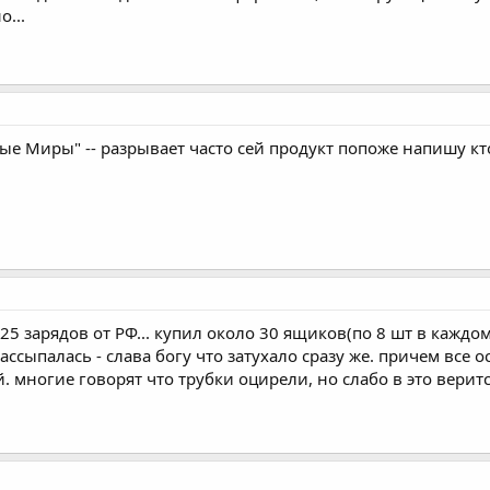
...
ые Миры" -- разрывает часто сей продукт попоже напишу кто 
 25 зарядов от РФ... купил около 30 ящиков(по 8 шт в кажд
ассыпалась - слава богу что затухало сразу же. причем все о
. многие говорят что трубки оцирели, но слабо в это веритс