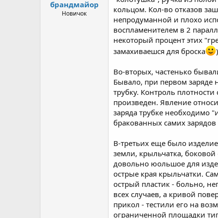
брандмайор
кольцом. Кол-во отказов заш
Новичок
непродуманной и плохо испо
воспламенителем в 2 паралл
некоторый процент этих "гр
замахиваешся для броска
Во-вторых, частенько бывал
Бывало, при первом заряде н
трубку. Контроль плотности
произведен. Явление относи
заряда трубке необходимо "и
бракованных самих зарядов 
В-третьих еще было изделие т
земли, крыльчатка, боковой 
довольно юольшое для издел
острые края крыльчатки. Са
острый пластик - больно, н
всех случаев, а кривой пов
прикол - тестили его на во
ограниченной площадки типа