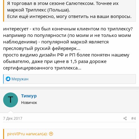
Я торговал в этом сезоне Салютексом. Точнее их
маркой Триплекс (Польша).
Если ещё интересно, могу ответить на ваши вопросы.
интересует - кто был конечным клиентом по триплексу?
например по популярности (по моим и не только моим
наблюдениям) - популярной маркой является
пресловутый руский фейерверк...
просто видимо дизайн РФ и РП более понятен нашему
обывателю, даже при цене в 1,5 раза дороже
сертифицирвоанного триплекса...
Р
Меружан
е
а
к
Тимур
Т
ц
Новичок
и
и
:
7 Дек 2017
#4
piroVIPru написал(а):