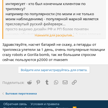
интересует - кто был конечным клиентом по
триплексу?
например по популярности (по моим и не только
моим наблюдениям) - популярной маркой является
пресловутый руский фейерверк...
просто видимо дизайн РФ и РП более понятен
нашему обывателю, даже при цене в 1,5 раза дороже
Нажмите для раскрытия...
сертифицирвоанного триплекса...
Здравствуйте, насчет батарей не скажу, а петарды от
триплекса улетели за 1 день, очень популярные позиции
crazy robots и Gorilla bomb, так же большим спросом
сейчас пользуются p2000 от maxsem
Войдите или зарегистрируйтесь для ответа.
Reddit
Pinterest
Tumblr
WhatsApp
Электронная почта
Ссылка
Поделиться:
Бытовая пиротехника
Обратная связь
Условия и правила