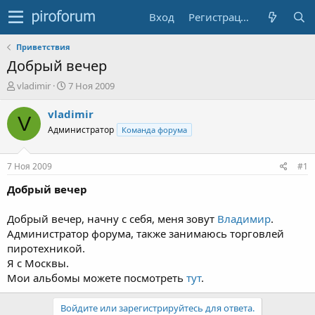
Вход
Регистрация
Приветствия
Добрый вечер
А
Д
vladimir
7 Ноя 2009
в
а
т
т
vladimir
V
о
а
Администратор
Команда форума
р
н
т
а
е
ч
7 Ноя 2009
#1
м
а
ы
л
Добрый вечер
а
Добрый вечер, начну с себя, меня зовут
Владимир
.
Администратор форума, также занимаюсь торговлей
пиротехникой.
Я с Москвы.
Мои альбомы можете посмотреть
тут
.
Войдите или зарегистрируйтесь для ответа.