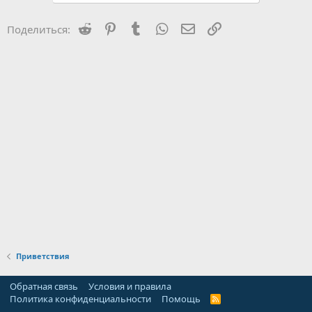
Reddit
Pinterest
Tumblr
WhatsApp
Электронная почта
Ссылка
Поделиться:
Приветствия
Обратная связь
Условия и правила
Политика конфиденциальности
Помощь
R
S