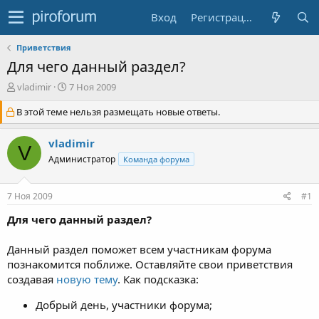
Вход
Регистрация
Приветствия
Для чего данный раздел?
А
Д
vladimir
7 Ноя 2009
в
а
В этой теме нельзя размещать новые ответы.
т
т
о
а
р
н
vladimir
V
т
а
Администратор
Команда форума
е
ч
м
а
ы
л
7 Ноя 2009
#1
а
Для чего данный раздел?
Данный раздел поможет всем участникам форума
познакомится поближе. Оставляйте свои приветствия
создавая
новую тему
. Как подсказка:
Добрый день, участники форума;