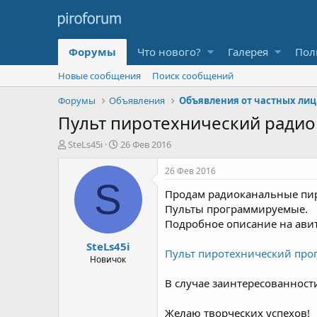
Форумы
Что нового?
Галерея
Пол
Новые сообщения
Поиск сообщений
Форумы
Объявления
Объявления от частных лиц
Пульт пиротехнический радио
А
Д
SteLs45i
26 Фев 2016
в
а
т
т
26 Фев 2016
о
а
S
Продам радиоканальные пир
р
н
т
а
Пульты программируемые.
е
ч
Подробное описание на ави
м
а
SteLs45i
ы
л
Пульт пиротехнический про
а
Новичок
В случае заинтересованност
Желаю творческих успехов!