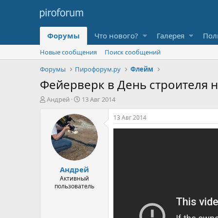
Форумы
Что нового?
Галерея
Пол
Новые сообщения
Поиск сообщений
Форумы
Пирофорум.ру
Флейм
Фейерверк в День строителя н
А
Д
Андрей
13 Авг 2014
в
а
т
т
13 Авг 2014
о
а
р
н
т
а
е
ч
м
а
Андрей
ы
л
а
Активный
пользователь