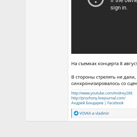
На съемках концерта 8 август
В стороны стрелять не дали
синхронизировалось со сцен
http://www.youtube.com/Andrey288
http://prozhony.livejournal.com/
Андрей Бондарев | Facebook
Р
VOVKA
и
vladimir
е
а
к
ц