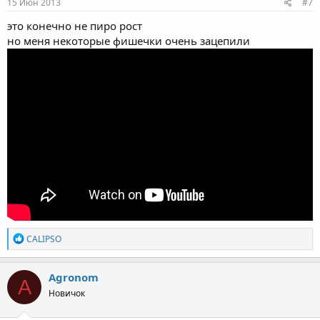
15 Июн 2013
#7
это конечно не пиро рост
но меня некоторые фишечки очень зацепили
Р
CALIPSO
е
а
к
Agronom
A
ц
Новичок
и
и
: