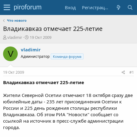
Вход
Регистрация
Что нового
Владикавказ отмечает 225-летие
А
Д
vladimir
19 Окт 2009
в
а
т
т
vladimir
V
о
а
Администратор
Команда форума
р
н
т
а
е
ч
19 Окт 2009
#1
м
а
ы
л
Владикавказ отмечает 225-летие
а
Жители Северной Осетии отмечают 18 октября сразу две
юбилейные даты - 235 лет присоединения Осетии к
России и 225 день рождения столицы республики
Владикавказа. Об этом РИА "Новости" сообщает со
ссылкой на источник в пресс-службе администрации
города.