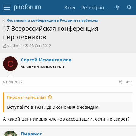
Вход
Регистрация
Фестивали и конференции в России и за рубежом
17 Всероссийская конференция
пиротехников
А
Д
vladimir
28 Сен 2012
в
а
т
т
Сергей Исмангалиев
С
о
а
Активный пользователь
р
н
т
а
е
ч
9 Ноя 2012
#11
м
а
ы
л
а
Пиромаг написал(а):
Вступайте в РАПИД! Экономия очевидна!
А какой ценник для членов ассоциации, если не секрет?
Пиромаг