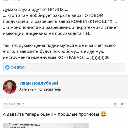
Думаю слухи идут от НИИПХ ...
... кто то там лоббирует закрыть ввоз ГОТОВОЙ
продукцией, и разрешить завоз КОМПЛЕКТУЮЩИХ....
.. и монополистами разрешенной пиротехники станет
имеющий лицензию на производста ПИ...
так что думаю цены поднимуться еще и за счет всего
этого, а завозить будут по-любому... в виде муз.
инструмента именнуемы КОНТРАБАСС ... ))))))))))00
Р
CALIPSO
е
а
к
Иван Подлубный
ц
Активный пользователь
и
и
:
23 Июл 2012
#7
А давайте теперь оценим прошлые прогнозы