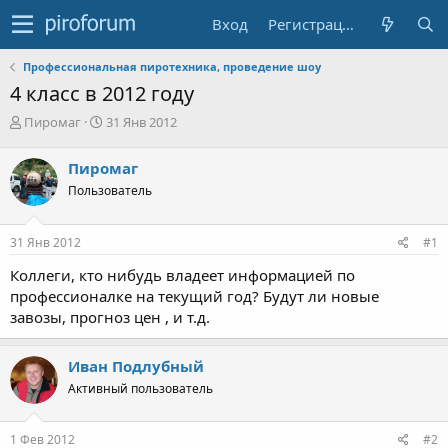
Вход
Регистрация
Профессиональная пиротехника, проведение шоу
4 класс в 2012 году
А
Д
Пиромаг
31 Янв 2012
в
а
т
т
Пиромаг
о
а
Пользователь
р
н
т
а
е
ч
31 Янв 2012
#1
м
а
ы
л
Коллеги, кто нибудь владеет информацией по
а
профессионалке на текущий год? Будут ли новые
завозы, прогноз цен , и т.д.
Иван Подлубный
Активный пользователь
1 Фев 2012
#2