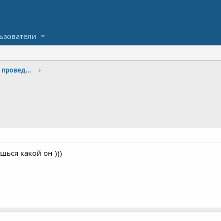
ьзователи
Профессиональная пиротехника, проведение шоу
шься какой он )))