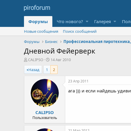
Форумы
Что нового?
Галерея
Пол
Новые сообщения
Поиск сообщений
Форумы
Бизнес
Дневной Фейерверк
А
Д
CALIPSO
14 Авг 2010
в
а
Назад
1
2
т
т
о
а
р
н
23 Апр 2011
т
а
ага ))) и если найдешь удиви
е
ч
м
а
ы
л
а
CALIPSO
Пользователь
21 Мар 2012