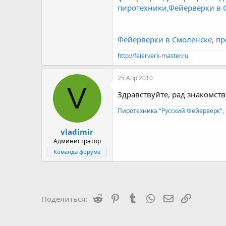
пиротехники,Фейерверки в 
Фейерверки в Смоленске, пр
http://feierverk-master.ru
25 Апр 2010
V
Здравствуйте, рад знакомств
Пиротехника "Русский Фейерверк", 
vladimir
Администратор
Команда форума
Reddit
Pinterest
Tumblr
WhatsApp
Электронная 
Ссылка
Поделиться: