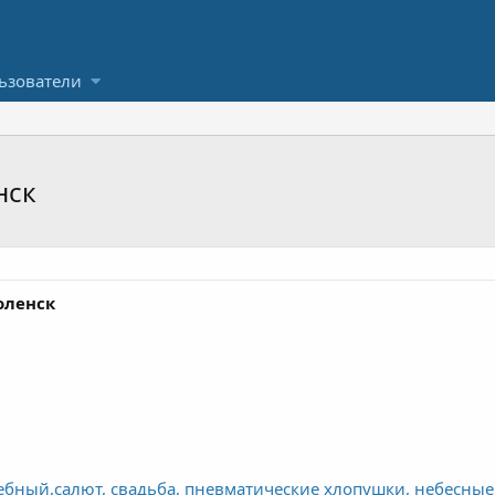
ьзователи
нск
оленск
бный,салют, свадьба, пневматические хлопушки, небесные