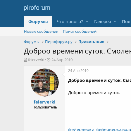
Форумы
Что нового?
Галерея
Пол
Новые сообщения
Поиск сообщений
Форумы
Пирофорум.ру
Приветствия
Доброо времени суток. Смоле
А
Д
feierverki
24 Апр 2010
в
а
т
т
24 Апр 2010
о
а
Доброо времени суток. См
р
н
т
а
е
ч
Доброго времени суток.
м
а
feierverki
ы
л
а
Пользователь
фейерверки,фейерверк,сваде