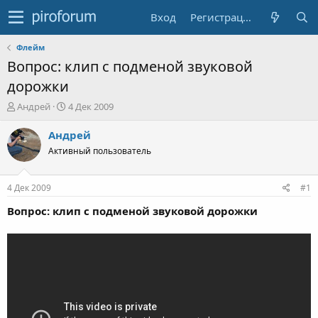
Вход
Регистрация
Флейм
Вопрос: клип с подменой звуковой
дорожки
А
Д
Андрей
4 Дек 2009
в
а
т
т
Андрей
о
а
Активный пользователь
р
н
т
а
е
ч
4 Дек 2009
#1
м
а
ы
л
Вопрос: клип с подменой звуковой дорожки
а