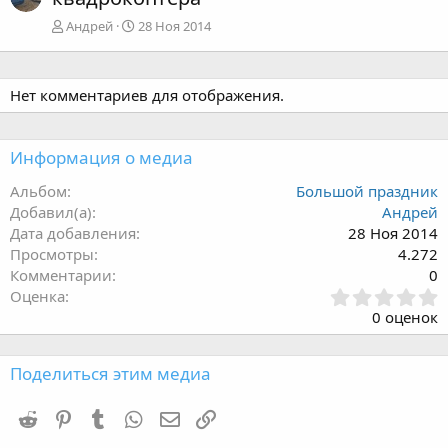
Андрей
28 Ноя 2014
Нет комментариев для отображения.
Информация о медиа
Альбом
Большой праздник
Добавил(а)
Андрей
Дата добавления
28 Ноя 2014
Просмотры
4.272
Комментарии
0
0
Оценка
,
0 оценок
0
0
з
Поделиться этим медиа
в
ё
Reddit
Pinterest
Tumblr
WhatsApp
Электронная почта
Ссылка
з
д