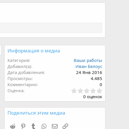
Информация о медиа
Категория
Ваши работы
Добавил(а)
Иван Белоус
Дата добавления
24 Янв 2016
Просмотры
4.485
Комментарии
0
0
Оценка
,
0 оценок
0
0
з
Поделиться этим медиа
в
ё
Reddit
Pinterest
Tumblr
WhatsApp
Электронная почта
Ссылка
з